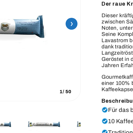
Der raue K
Dieser kräft
zwischen Säu
❯
Noten, unter
Seine Kompl
Lavastrom b
dank tradit
Langzeitröst
Geröstet in 
Jahren Erfa
Gourmetkaff
einer 100% 
Kaffeekapse
1
/
50
Beschreibu
Für das 
10 Kaffe
Traditio