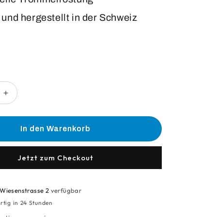
 und hergestellt in der Schweiz
Erhöhe
die
Menge
für
In den Warenkorb
a
Beanarella
Espresso
Ruvido
Jetzt zum Checkout
Wiesenstrasse 2
verfügbar
rtig in 24 Stunden