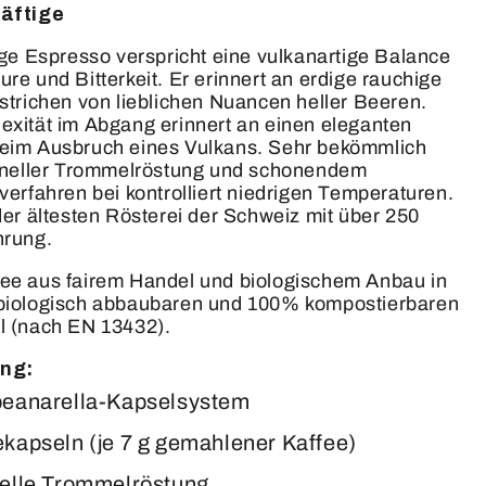
räftige
ige Espresso verspricht eine vulkanartige Balance
re und Bitterkeit. Er erinnert an erdige rauchige
strichen von lieblichen Nuancen heller Beeren.
exität im Abgang erinnert an einen eleganten
eim Ausbruch eines Vulkans. Sehr bekömmlich
ioneller Trommelröstung und schonendem
verfahren bei kontrolliert niedrigen Temperaturen.
der ältesten Rösterei der Schweiz mit über 250
hrung.
ee aus fairem Handel und biologischem Anbau in
biologisch abbaubaren und 100% kompostierbaren
l (nach EN 13432).
ng:
beanarella-Kapselsystem
ekapseln (je 7 g gemahlener Kaffee)
nelle Trommelröstung