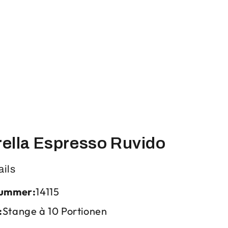
ella Espresso Ruvido
ails
nummer:
14115
:
Stange à 10 Portionen