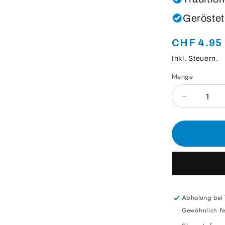
Geröstet
Normaler
CHF 4.95
Preis
Inkl. Steuern.
Menge
Anzahl
Verringere
die
Menge
für
Beanarell
Espresso
Ruvido
Abholung bei
Gewöhnlich fe