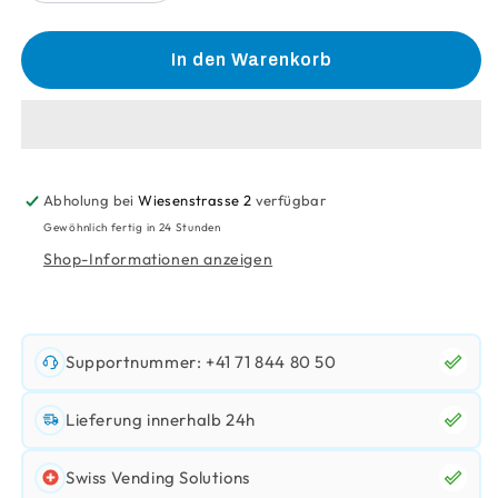
die
die
Menge
Menge
für
für
In den Warenkorb
Barista
Barista
Haferdrink
Haferdrink
Uht
Uht
3.9%
3.9%
(8X1.5L)
(8X1.5L)
Abholung bei
Wiesenstrasse 2
verfügbar
Gewöhnlich fertig in 24 Stunden
Shop-Informationen anzeigen
Supportnummer: +41 71 844 80 50
Lieferung innerhalb 24h
Swiss Vending Solutions