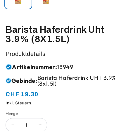
Barista Haferdrink Uht
3.9% (8X1.5L)
Produktdetails
Artikelnummer:
18949
Barista Haferdrink UHT 3.9%
Gebinde:
(8x1.5l)
CHF 19.30
Normaler
Preis
Inkl. Steuern.
Menge
Anzahl
Verringere
Erhöhe