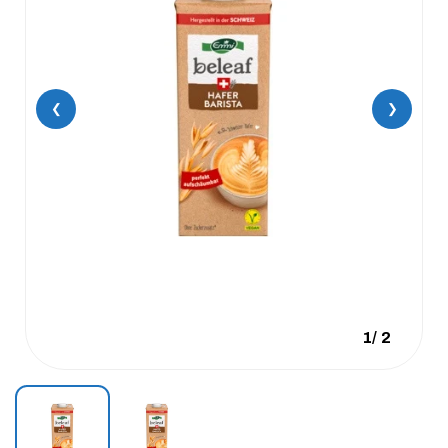
❮
❯
1
/
2