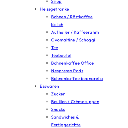
Sirup
Heissgetränke
Bohnen / Röstkaffee
löslich
Aufheller / Kaffeerahm
Ovomaltine / Schoggi
Tee
Teebeutel
Bohnenkaffee Office
Nespresso Pads
Bohnenkaffee beanarella
Esswaren
Zucker
Bouillon / Crémesuppen
Snacks
Sandwiches &
Fertiggerichte