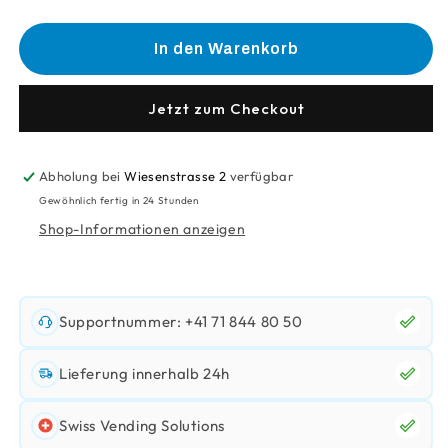
die
die
Menge
Menge
für
für
In den Warenkorb
Automatenzucker
Automatenzucker
(Vending)
(Vending)
Jetzt zum Checkout
Abholung bei
Wiesenstrasse 2
verfügbar
Gewöhnlich fertig in 24 Stunden
Shop-Informationen anzeigen
Supportnummer: +41 71 844 80 50
Lieferung innerhalb 24h
Swiss Vending Solutions