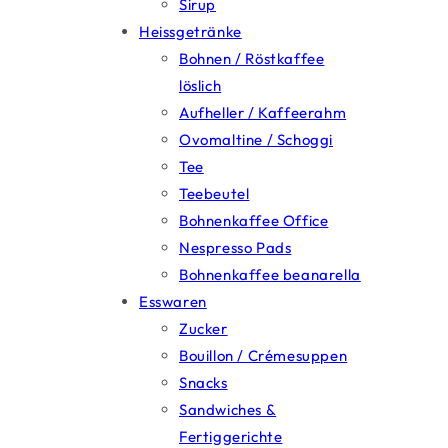
Sirup
Heissgetränke
Bohnen / Röstkaffee
löslich
Aufheller / Kaffeerahm
Ovomaltine / Schoggi
Tee
Teebeutel
Bohnenkaffee Office
Nespresso Pads
Bohnenkaffee beanarella
Esswaren
Zucker
Bouillon / Crémesuppen
Snacks
Sandwiches &
Fertiggerichte