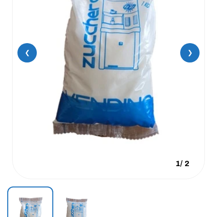
❮
❯
1
/
2