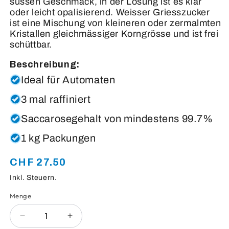
süssen Geschmack, in der Lösung ist es klar
oder leicht opalisierend. Weisser Griesszucker
ist eine Mischung von kleineren oder zermalmten
Kristallen gleichmässiger Korngrösse und ist frei
schüttbar.
Beschreibung:
Ideal für Automaten
3 mal raffiniert
Saccarosegehalt von mindestens 99.7%
1 kg Packungen
CHF 27.50
Normaler
Preis
Inkl. Steuern.
Menge
Anzahl
Verringere
Erhöhe