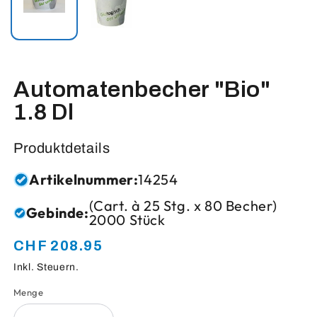
Automatenbecher "Bio"
1.8 Dl
Produktdetails
Artikelnummer:
14254
(Cart. à 25 Stg. x 80 Becher)
Gebinde:
2000 Stück
CHF 208.95
Normaler
Preis
Inkl. Steuern.
Menge
Anzahl