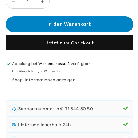
Verringere
Erhöhe
die
die
Menge
Menge
für
für
In den Warenkorb
Automatenbecher
Automatenbecher
&quot;Bio&quot;
&quot;Bio&quot;
1.8
1.8
Jetzt zum Checkout
Dl
Dl
Abholung bei
Wiesenstrasse 2
verfügbar
Gewöhnlich fertig in 24 Stunden
Shop-Informationen anzeigen
Supportnummer: +41 71 844 80 50
Lieferung innerhalb 24h