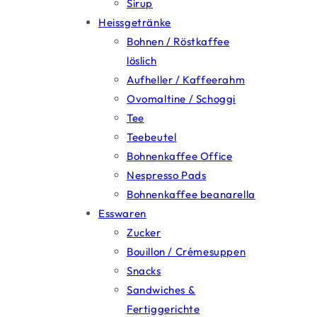
Sirup
Heissgetränke
Bohnen / Röstkaffee
löslich
Aufheller / Kaffeerahm
Ovomaltine / Schoggi
Tee
Teebeutel
Bohnenkaffee Office
Nespresso Pads
Bohnenkaffee beanarella
Esswaren
Zucker
Bouillon / Crémesuppen
Snacks
Sandwiches &
Fertiggerichte