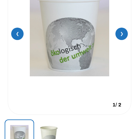
❮
❯
1
/
2