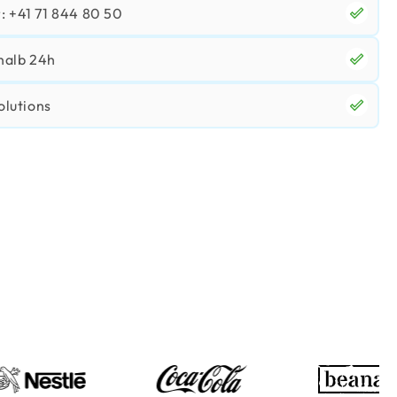
 +41 71 844 80 50
halb 24h
olutions