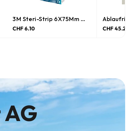
3M Steri-Strip 6X75Mm Weiss
Ablaufrin
CHF 6.10
CHF 45.25
t AG