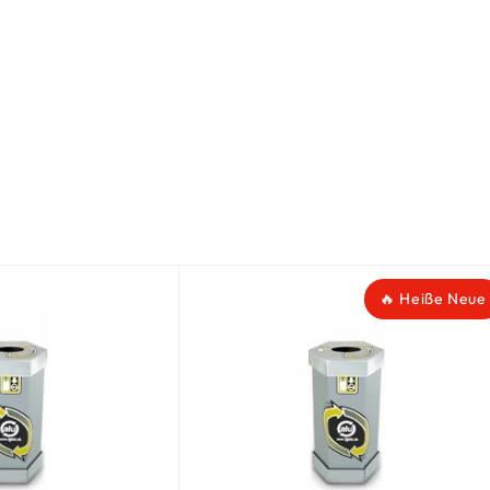
🔥 Heiße Neue