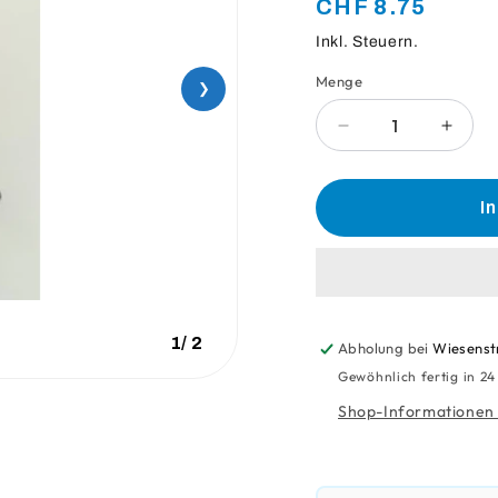
Normaler
CHF 8.75
Preis
Inkl. Steuern.
Menge
Anzahl
❯
Verringere
Erhö
die
die
Menge
Meng
für
für
I
Auslauftülle
Auslau
Fb
Fb
1
/
2
Abholung bei
Wiesenst
Gewöhnlich fertig in 2
Shop-Informationen