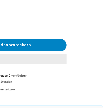
he
e
n den Warenkorb
ftülle
rasse 2
verfügbar
4 Stunden
 anzeigen