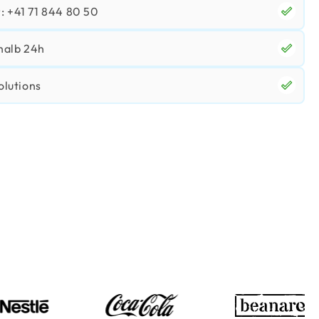
 +41 71 844 80 50
halb 24h
olutions