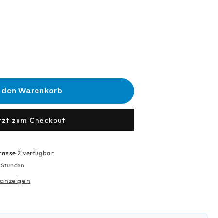
he
e
n den Warenkorb
tzt zum Checkout
n
rasse 2
verfügbar
4 Stunden
 anzeigen