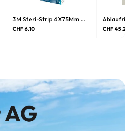
Ablaufrinne De Luxe
Alu-Sammel
CHF 45.25
CHF 40.00
t AG