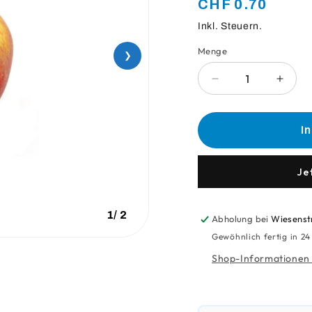
Normaler
CHF 0.70
Preis
Inkl. Steuern.
Menge
Anzahl
❯
Verringere
Erhö
die
die
Menge
Meng
für
für
I
Apfel
Apfel
Aus
Aus
Der
Der
Je
Region
Regio
1
/
2
Abholung bei
Wiesenst
Gewöhnlich fertig in 2
Shop-Informationen