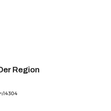
Der Region
r:
14304