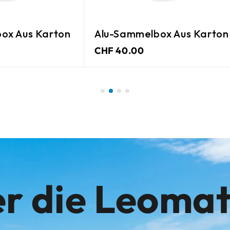
x Aus Karton
3M Steri-Strip 6X75Mm Weiss
CHF 6.10
r die Leoma