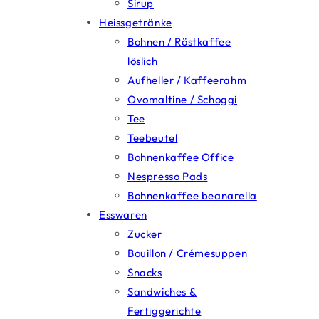
Sirup
Heissgetränke
Bohnen / Röstkaffee
löslich
Aufheller / Kaffeerahm
Ovomaltine / Schoggi
Tee
Teebeutel
Bohnenkaffee Office
Nespresso Pads
Bohnenkaffee beanarella
Esswaren
Zucker
Bouillon / Crémesuppen
Snacks
Sandwiches &
Fertiggerichte