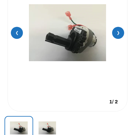
❮
❯
1
/
2