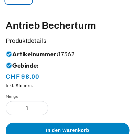
Antrieb Becherturm
Produktdetails
Artikelnummer:
17362
Gebinde:
CHF 98.00
Normaler
Preis
Inkl. Steuern.
Menge
Anzahl
Verringere
Erhöhe
die
die
Menge
Menge
für
für
In den Warenkorb