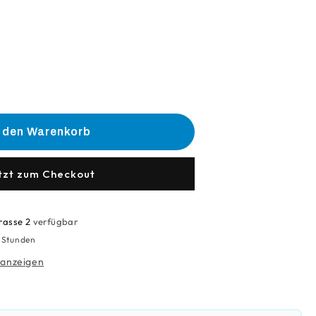
he
e
n den Warenkorb
oss
;Kettenschloss
tzt zum Checkout
quot;
rasse 2
verfügbar
4 Stunden
 anzeigen