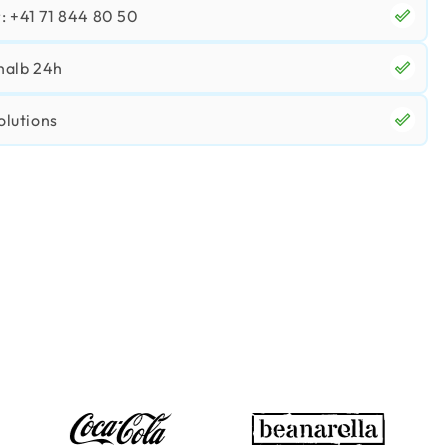
 +41 71 844 80 50
halb 24h
olutions