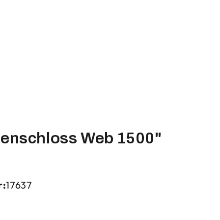
tenschloss Web 1500"
r:
17637