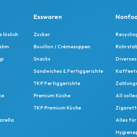
Esswaren
Nonfoo
 löslich
Zucker
Recyclin
rahm
Bouillon / Crémesuppen
Rührstäb
gi
Snacks
Diverses
Sandwiches & Fertiggerichte
Kaffeet
TKP Fertiggerichte
Zahlung
ce
Premium Küche
All colle
TKP Premium Küche
Zigaret
arella
Alles fü
Hygiene