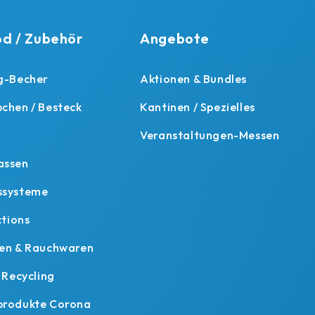
d / Zubehör
Angebote
g-Becher
Aktionen & Bundles
chen / Besteck
Kantinen / Spezielles
Veranstaltungen-Messen
assen
ssysteme
ctions
ten & Rauchwaren
r Recycling
produkte Corona